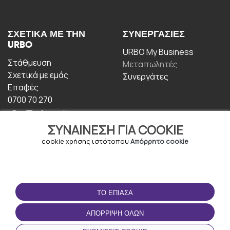
ΣΧΕΤΙΚΆ ΜΕ ΤΗΝ
ΣΥΝΕΡΓΑΣΊΕΣ
URBO
URBO My Business
Στάθμευση
Μεταπωλητές
Σχετικά με εμάς
Συνεργάτες
Επαφές
0700 70 270
ΣΥΝΑΊΝΕΣΗ ΓΙΑ COOKIE
cookie χρήσης ιστότοπου
Απόρρητο cookie
ΟΡΟΙ ΧΡΉΣΗΣ
ΚΑΤΕΒΆΣΤΕ ΤΗΝ
ΤΟ ΈΠΙΑΣΑ
ΕΦΑΡΜΟΓΉ
Οροι και Προϋποθέσεις
ΑΠΌΡΡΙΨΗ ΌΛΩΝ
Πολιτική απορρήτου