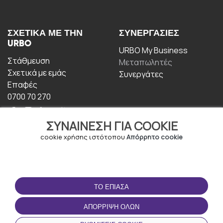
ΣΧΕΤΙΚΆ ΜΕ ΤΗΝ
ΣΥΝΕΡΓΑΣΊΕΣ
URBO
URBO My Business
Στάθμευση
Μεταπωλητές
Σχετικά με εμάς
Συνεργάτες
Επαφές
0700 70 270
ΣΥΝΑΊΝΕΣΗ ΓΙΑ COOKIE
cookie χρήσης ιστότοπου
Απόρρητο cookie
ΟΡΟΙ ΧΡΉΣΗΣ
ΚΑΤΕΒΆΣΤΕ ΤΗΝ
ΤΟ ΈΠΙΑΣΑ
ΕΦΑΡΜΟΓΉ
Οροι και Προϋποθέσεις
ΑΠΌΡΡΙΨΗ ΌΛΩΝ
Πολιτική απορρήτου