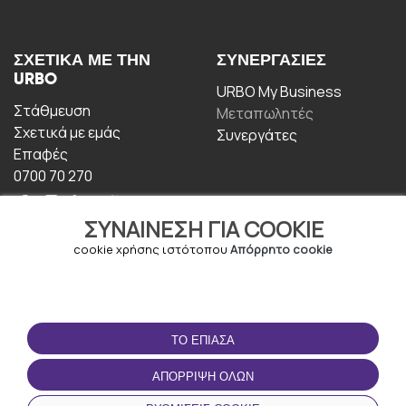
ΣΧΕΤΙΚΆ ΜΕ ΤΗΝ
ΣΥΝΕΡΓΑΣΊΕΣ
URBO
URBO My Business
Στάθμευση
Μεταπωλητές
Σχετικά με εμάς
Συνεργάτες
Επαφές
0700 70 270
ΣΥΝΑΊΝΕΣΗ ΓΙΑ COOKIE
cookie χρήσης ιστότοπου
Απόρρητο cookie
ΟΡΟΙ ΧΡΉΣΗΣ
ΚΑΤΕΒΆΣΤΕ ΤΗΝ
ΤΟ ΈΠΙΑΣΑ
ΕΦΑΡΜΟΓΉ
Οροι και Προϋποθέσεις
ΑΠΌΡΡΙΨΗ ΌΛΩΝ
Πολιτική απορρήτου