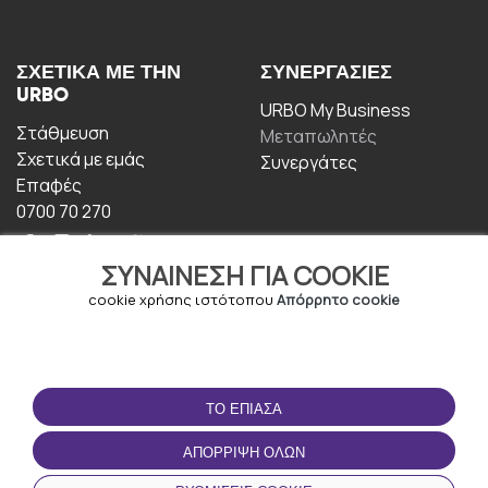
ΣΧΕΤΙΚΆ ΜΕ ΤΗΝ
ΣΥΝΕΡΓΑΣΊΕΣ
URBO
URBO My Business
Στάθμευση
Μεταπωλητές
Σχετικά με εμάς
Συνεργάτες
Επαφές
0700 70 270
ΣΥΝΑΊΝΕΣΗ ΓΙΑ COOKIE
cookie χρήσης ιστότοπου
Απόρρητο cookie
ΟΡΟΙ ΧΡΉΣΗΣ
ΚΑΤΕΒΆΣΤΕ ΤΗΝ
ΤΟ ΈΠΙΑΣΑ
ΕΦΑΡΜΟΓΉ
Οροι και Προϋποθέσεις
ΑΠΌΡΡΙΨΗ ΌΛΩΝ
Πολιτική απορρήτου