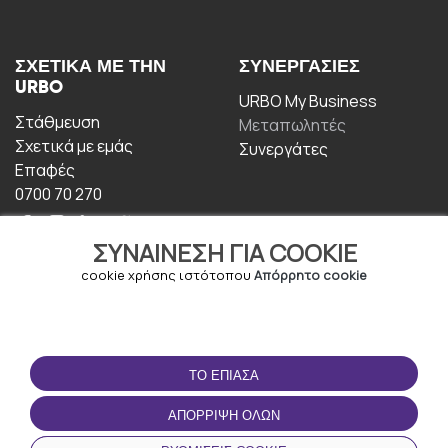
ΣΧΕΤΙΚΆ ΜΕ ΤΗΝ
ΣΥΝΕΡΓΑΣΊΕΣ
URBO
URBO My Business
Στάθμευση
Μεταπωλητές
Σχετικά με εμάς
Συνεργάτες
Επαφές
0700 70 270
ΣΥΝΑΊΝΕΣΗ ΓΙΑ COOKIE
cookie χρήσης ιστότοπου
Απόρρητο cookie
ΟΡΟΙ ΧΡΉΣΗΣ
ΚΑΤΕΒΆΣΤΕ ΤΗΝ
ΤΟ ΈΠΙΑΣΑ
ΕΦΑΡΜΟΓΉ
Οροι και Προϋποθέσεις
ΑΠΌΡΡΙΨΗ ΌΛΩΝ
Πολιτική απορρήτου