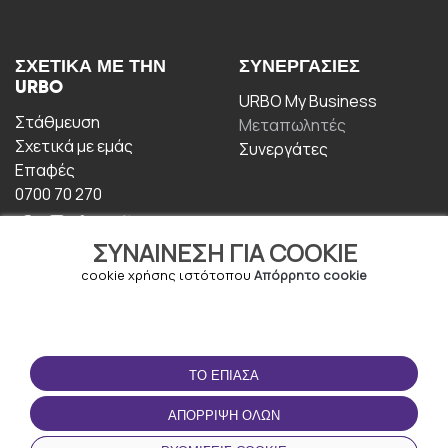
ΣΧΕΤΙΚΆ ΜΕ ΤΗΝ
ΣΥΝΕΡΓΑΣΊΕΣ
URBO
URBO My Business
Στάθμευση
Μεταπωλητές
Σχετικά με εμάς
Συνεργάτες
Επαφές
0700 70 270
ΣΥΝΑΊΝΕΣΗ ΓΙΑ COOKIE
cookie χρήσης ιστότοπου
Απόρρητο cookie
ΟΡΟΙ ΧΡΉΣΗΣ
ΚΑΤΕΒΆΣΤΕ ΤΗΝ
ΤΟ ΈΠΙΑΣΑ
ΕΦΑΡΜΟΓΉ
Οροι και Προϋποθέσεις
ΑΠΌΡΡΙΨΗ ΌΛΩΝ
Πολιτική απορρήτου