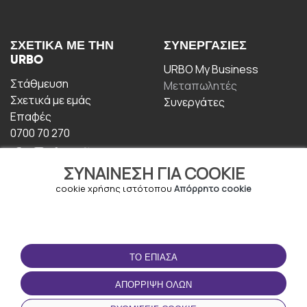
ΣΧΕΤΙΚΆ ΜΕ ΤΗΝ
ΣΥΝΕΡΓΑΣΊΕΣ
URBO
URBO My Business
Στάθμευση
Μεταπωλητές
Σχετικά με εμάς
Συνεργάτες
Επαφές
0700 70 270
ΣΥΝΑΊΝΕΣΗ ΓΙΑ COOKIE
cookie χρήσης ιστότοπου
Απόρρητο cookie
ΟΡΟΙ ΧΡΉΣΗΣ
ΚΑΤΕΒΆΣΤΕ ΤΗΝ
ΤΟ ΈΠΙΑΣΑ
ΕΦΑΡΜΟΓΉ
Οροι και Προϋποθέσεις
ΑΠΌΡΡΙΨΗ ΌΛΩΝ
Πολιτική απορρήτου