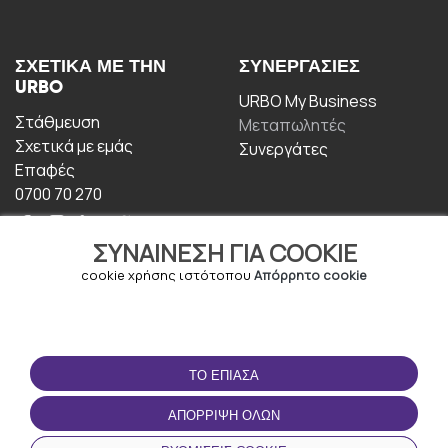
ΣΧΕΤΙΚΆ ΜΕ ΤΗΝ
ΣΥΝΕΡΓΑΣΊΕΣ
URBO
URBO My Business
Στάθμευση
Μεταπωλητές
Σχετικά με εμάς
Συνεργάτες
Επαφές
0700 70 270
ΣΥΝΑΊΝΕΣΗ ΓΙΑ COOKIE
cookie χρήσης ιστότοπου
Απόρρητο cookie
ΟΡΟΙ ΧΡΉΣΗΣ
ΚΑΤΕΒΆΣΤΕ ΤΗΝ
ΤΟ ΈΠΙΑΣΑ
ΕΦΑΡΜΟΓΉ
Οροι και Προϋποθέσεις
ΑΠΌΡΡΙΨΗ ΌΛΩΝ
Πολιτική απορρήτου