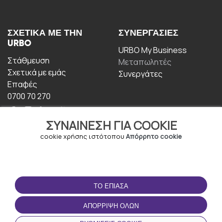
ΣΧΕΤΙΚΆ ΜΕ ΤΗΝ
ΣΥΝΕΡΓΑΣΊΕΣ
URBO
URBO My Business
Στάθμευση
Μεταπωλητές
Σχετικά με εμάς
Συνεργάτες
Επαφές
0700 70 270
ΣΥΝΑΊΝΕΣΗ ΓΙΑ COOKIE
cookie χρήσης ιστότοπου
Απόρρητο cookie
ΟΡΟΙ ΧΡΉΣΗΣ
ΚΑΤΕΒΆΣΤΕ ΤΗΝ
ΤΟ ΈΠΙΑΣΑ
ΕΦΑΡΜΟΓΉ
Οροι και Προϋποθέσεις
ΑΠΌΡΡΙΨΗ ΌΛΩΝ
Πολιτική απορρήτου