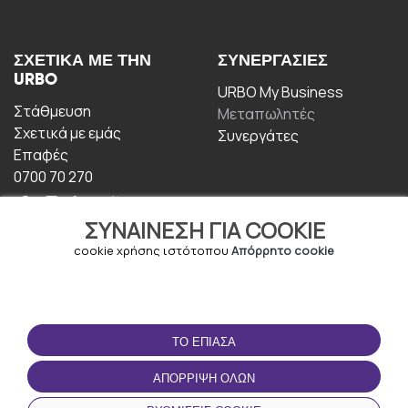
ΣΧΕΤΙΚΆ ΜΕ ΤΗΝ
ΣΥΝΕΡΓΑΣΊΕΣ
URBO
URBO My Business
Στάθμευση
Μεταπωλητές
Σχετικά με εμάς
Συνεργάτες
Επαφές
0700 70 270
ΣΥΝΑΊΝΕΣΗ ΓΙΑ COOKIE
cookie χρήσης ιστότοπου
Απόρρητο cookie
ΟΡΟΙ ΧΡΉΣΗΣ
ΚΑΤΕΒΆΣΤΕ ΤΗΝ
ΤΟ ΈΠΙΑΣΑ
ΕΦΑΡΜΟΓΉ
Οροι και Προϋποθέσεις
ΑΠΌΡΡΙΨΗ ΌΛΩΝ
Πολιτική απορρήτου