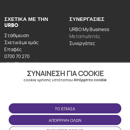
ΣΧΕΤΙΚΆ ΜΕ ΤΗΝ
ΣΥΝΕΡΓΑΣΊΕΣ
URBO
URBO My Business
Στάθμευση
Μεταπωλητές
Σχετικά με εμάς
Συνεργάτες
Επαφές
0700 70 270
ΣΥΝΑΊΝΕΣΗ ΓΙΑ COOKIE
cookie χρήσης ιστότοπου
Απόρρητο cookie
ΟΡΟΙ ΧΡΉΣΗΣ
ΚΑΤΕΒΆΣΤΕ ΤΗΝ
ΤΟ ΈΠΙΑΣΑ
ΕΦΑΡΜΟΓΉ
Οροι και Προϋποθέσεις
ΑΠΌΡΡΙΨΗ ΌΛΩΝ
Πολιτική απορρήτου