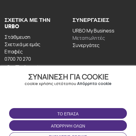
ΣΧΕΤΙΚΆ ΜΕ ΤΗΝ
ΣΥΝΕΡΓΑΣΊΕΣ
URBO
URBO My Business
Στάθμευση
Μεταπωλητές
Σχετικά με εμάς
Συνεργάτες
Επαφές
0700 70 270
ΣΥΝΑΊΝΕΣΗ ΓΙΑ COOKIE
cookie χρήσης ιστότοπου
Απόρρητο cookie
ΟΡΟΙ ΧΡΉΣΗΣ
ΚΑΤΕΒΆΣΤΕ ΤΗΝ
ΤΟ ΈΠΙΑΣΑ
ΕΦΑΡΜΟΓΉ
Οροι και Προϋποθέσεις
ΑΠΌΡΡΙΨΗ ΌΛΩΝ
Πολιτική απορρήτου