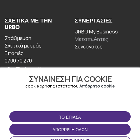
ΣΧΕΤΙΚΆ ΜΕ ΤΗΝ
ΣΥΝΕΡΓΑΣΊΕΣ
URBO
URBO My Business
Στάθμευση
Μεταπωλητές
Σχετικά με εμάς
Συνεργάτες
Επαφές
0700 70 270
ΣΥΝΑΊΝΕΣΗ ΓΙΑ COOKIE
cookie χρήσης ιστότοπου
Απόρρητο cookie
ΟΡΟΙ ΧΡΉΣΗΣ
ΚΑΤΕΒΆΣΤΕ ΤΗΝ
ΤΟ ΈΠΙΑΣΑ
ΕΦΑΡΜΟΓΉ
Οροι και Προϋποθέσεις
ΑΠΌΡΡΙΨΗ ΌΛΩΝ
Πολιτική απορρήτου