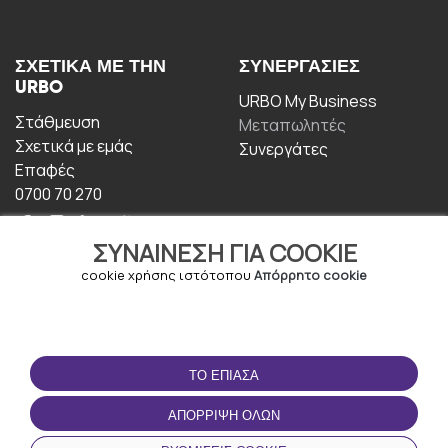
ΣΧΕΤΙΚΆ ΜΕ ΤΗΝ
ΣΥΝΕΡΓΑΣΊΕΣ
URBO
URBO My Business
Στάθμευση
Μεταπωλητές
Σχετικά με εμάς
Συνεργάτες
Επαφές
0700 70 270
ΣΥΝΑΊΝΕΣΗ ΓΙΑ COOKIE
cookie χρήσης ιστότοπου
Απόρρητο cookie
ΟΡΟΙ ΧΡΉΣΗΣ
ΚΑΤΕΒΆΣΤΕ ΤΗΝ
ΤΟ ΈΠΙΑΣΑ
ΕΦΑΡΜΟΓΉ
Οροι και Προϋποθέσεις
ΑΠΌΡΡΙΨΗ ΌΛΩΝ
Πολιτική απορρήτου