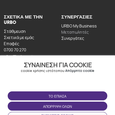
ΣΧΕΤΙΚΆ ΜΕ ΤΗΝ
ΣΥΝΕΡΓΑΣΊΕΣ
URBO
URBO My Business
Στάθμευση
Μεταπωλητές
Σχετικά με εμάς
Συνεργάτες
Επαφές
0700 70 270
ΣΥΝΑΊΝΕΣΗ ΓΙΑ COOKIE
cookie χρήσης ιστότοπου
Απόρρητο cookie
ΟΡΟΙ ΧΡΉΣΗΣ
ΚΑΤΕΒΆΣΤΕ ΤΗΝ
ΤΟ ΈΠΙΑΣΑ
ΕΦΑΡΜΟΓΉ
Οροι και Προϋποθέσεις
ΑΠΌΡΡΙΨΗ ΌΛΩΝ
Πολιτική απορρήτου