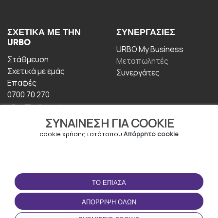
ΣΧΕΤΙΚΆ ΜΕ ΤΗΝ
ΣΥΝΕΡΓΑΣΊΕΣ
URBO
URBO My Business
Στάθμευση
Μεταπωλητές
Σχετικά με εμάς
Συνεργάτες
Επαφές
0700 70 270
ΣΥΝΑΊΝΕΣΗ ΓΙΑ COOKIE
cookie χρήσης ιστότοπου
Απόρρητο cookie
ΟΡΟΙ ΧΡΉΣΗΣ
ΚΑΤΕΒΆΣΤΕ ΤΗΝ
ΤΟ ΈΠΙΑΣΑ
ΕΦΑΡΜΟΓΉ
Οροι και Προϋποθέσεις
ΑΠΌΡΡΙΨΗ ΌΛΩΝ
Πολιτική απορρήτου