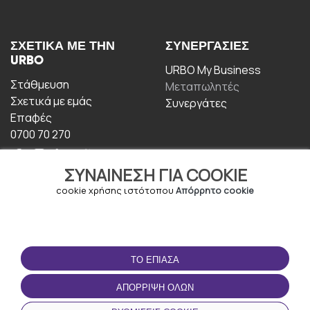
ΣΧΕΤΙΚΆ ΜΕ ΤΗΝ
ΣΥΝΕΡΓΑΣΊΕΣ
URBO
URBO My Business
Στάθμευση
Μεταπωλητές
Σχετικά με εμάς
Συνεργάτες
Επαφές
0700 70 270
ΣΥΝΑΊΝΕΣΗ ΓΙΑ COOKIE
cookie χρήσης ιστότοπου
Απόρρητο cookie
ΟΡΟΙ ΧΡΉΣΗΣ
ΚΑΤΕΒΆΣΤΕ ΤΗΝ
ΤΟ ΈΠΙΑΣΑ
ΕΦΑΡΜΟΓΉ
Οροι και Προϋποθέσεις
ΑΠΌΡΡΙΨΗ ΌΛΩΝ
Πολιτική απορρήτου