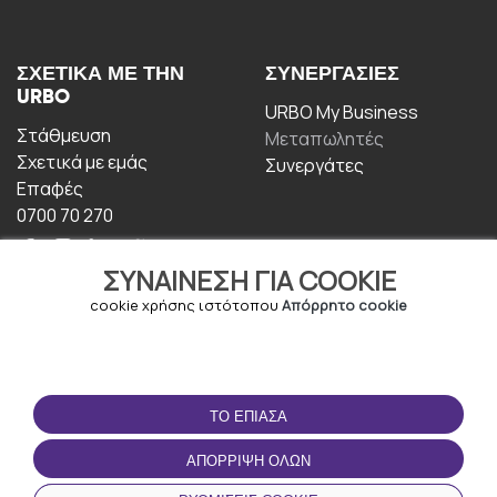
ΣΧΕΤΙΚΆ ΜΕ ΤΗΝ
ΣΥΝΕΡΓΑΣΊΕΣ
URBO
URBO My Business
Στάθμευση
Μεταπωλητές
Σχετικά με εμάς
Συνεργάτες
Επαφές
0700 70 270
ΣΥΝΑΊΝΕΣΗ ΓΙΑ COOKIE
cookie χρήσης ιστότοπου
Απόρρητο cookie
ΟΡΟΙ ΧΡΉΣΗΣ
ΚΑΤΕΒΆΣΤΕ ΤΗΝ
ΤΟ ΈΠΙΑΣΑ
ΕΦΑΡΜΟΓΉ
Οροι και Προϋποθέσεις
ΑΠΌΡΡΙΨΗ ΌΛΩΝ
Πολιτική απορρήτου