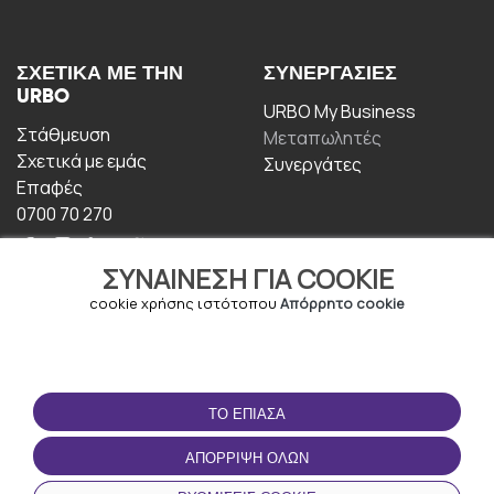
ΣΧΕΤΙΚΆ ΜΕ ΤΗΝ
ΣΥΝΕΡΓΑΣΊΕΣ
URBO
URBO My Business
Στάθμευση
Μεταπωλητές
Σχετικά με εμάς
Συνεργάτες
Επαφές
0700 70 270
ΣΥΝΑΊΝΕΣΗ ΓΙΑ COOKIE
cookie χρήσης ιστότοπου
Απόρρητο cookie
ΟΡΟΙ ΧΡΉΣΗΣ
ΚΑΤΕΒΆΣΤΕ ΤΗΝ
ΤΟ ΈΠΙΑΣΑ
ΕΦΑΡΜΟΓΉ
Οροι και Προϋποθέσεις
ΑΠΌΡΡΙΨΗ ΌΛΩΝ
Πολιτική απορρήτου