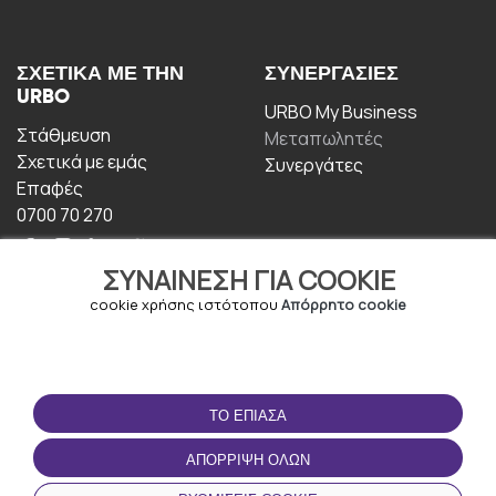
ΣΧΕΤΙΚΆ ΜΕ ΤΗΝ
ΣΥΝΕΡΓΑΣΊΕΣ
URBO
URBO My Business
Στάθμευση
Μεταπωλητές
Σχετικά με εμάς
Συνεργάτες
Επαφές
0700 70 270
ΣΥΝΑΊΝΕΣΗ ΓΙΑ COOKIE
cookie χρήσης ιστότοπου
Απόρρητο cookie
ΟΡΟΙ ΧΡΉΣΗΣ
ΚΑΤΕΒΆΣΤΕ ΤΗΝ
ΤΟ ΈΠΙΑΣΑ
ΕΦΑΡΜΟΓΉ
Οροι και Προϋποθέσεις
ΑΠΌΡΡΙΨΗ ΌΛΩΝ
Πολιτική απορρήτου