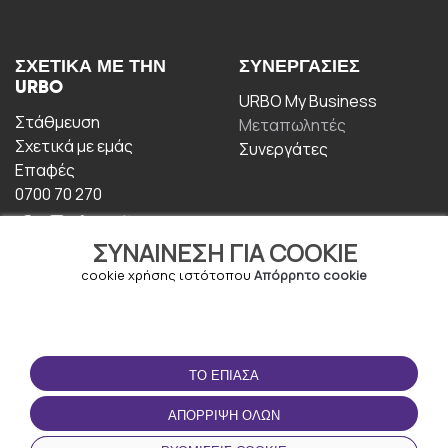
ΣΧΕΤΙΚΆ ΜΕ ΤΗΝ
ΣΥΝΕΡΓΑΣΊΕΣ
URBO
URBO My Business
Στάθμευση
Μεταπωλητές
Σχετικά με εμάς
Συνεργάτες
Επαφές
0700 70 270
ΣΥΝΑΊΝΕΣΗ ΓΙΑ COOKIE
cookie χρήσης ιστότοπου
Απόρρητο cookie
ΟΡΟΙ ΧΡΉΣΗΣ
ΚΑΤΕΒΆΣΤΕ ΤΗΝ
ΤΟ ΈΠΙΑΣΑ
ΕΦΑΡΜΟΓΉ
Οροι και Προϋποθέσεις
ΑΠΌΡΡΙΨΗ ΌΛΩΝ
Πολιτική απορρήτου