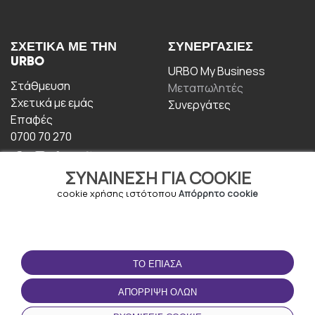
ΣΧΕΤΙΚΆ ΜΕ ΤΗΝ
ΣΥΝΕΡΓΑΣΊΕΣ
URBO
URBO My Business
Στάθμευση
Μεταπωλητές
Σχετικά με εμάς
Συνεργάτες
Επαφές
0700 70 270
ΣΥΝΑΊΝΕΣΗ ΓΙΑ COOKIE
cookie χρήσης ιστότοπου
Απόρρητο cookie
ΟΡΟΙ ΧΡΉΣΗΣ
ΚΑΤΕΒΆΣΤΕ ΤΗΝ
ΤΟ ΈΠΙΑΣΑ
ΕΦΑΡΜΟΓΉ
Οροι και Προϋποθέσεις
ΑΠΌΡΡΙΨΗ ΌΛΩΝ
Πολιτική απορρήτου