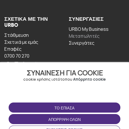
ΣΧΕΤΙΚΆ ΜΕ ΤΗΝ
ΣΥΝΕΡΓΑΣΊΕΣ
URBO
URBO My Business
Στάθμευση
Μεταπωλητές
Σχετικά με εμάς
Συνεργάτες
Επαφές
0700 70 270
ΣΥΝΑΊΝΕΣΗ ΓΙΑ COOKIE
cookie χρήσης ιστότοπου
Απόρρητο cookie
ΟΡΟΙ ΧΡΉΣΗΣ
ΚΑΤΕΒΆΣΤΕ ΤΗΝ
ΤΟ ΈΠΙΑΣΑ
ΕΦΑΡΜΟΓΉ
Οροι και Προϋποθέσεις
ΑΠΌΡΡΙΨΗ ΌΛΩΝ
Πολιτική απορρήτου