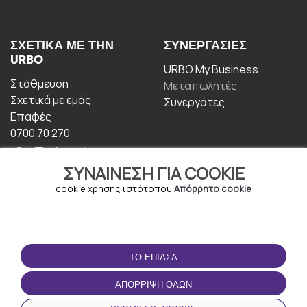
ΣΧΕΤΙΚΆ ΜΕ ΤΗΝ
ΣΥΝΕΡΓΑΣΊΕΣ
URBO
URBO My Business
Στάθμευση
Μεταπωλητές
Σχετικά με εμάς
Συνεργάτες
Επαφές
0700 70 270
ΣΥΝΑΊΝΕΣΗ ΓΙΑ COOKIE
cookie χρήσης ιστότοπου
Απόρρητο cookie
ΟΡΟΙ ΧΡΉΣΗΣ
ΚΑΤΕΒΆΣΤΕ ΤΗΝ
ΤΟ ΈΠΙΑΣΑ
ΕΦΑΡΜΟΓΉ
Οροι και Προϋποθέσεις
ΑΠΌΡΡΙΨΗ ΌΛΩΝ
Πολιτική απορρήτου