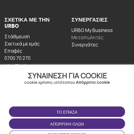
ΣΧΕΤΙΚΆ ΜΕ ΤΗΝ
ΣΥΝΕΡΓΑΣΊΕΣ
URBO
URBO My Business
Στάθμευση
Μεταπωλητές
Σχετικά με εμάς
Συνεργάτες
Επαφές
0700 70 270
ΣΥΝΑΊΝΕΣΗ ΓΙΑ COOKIE
cookie χρήσης ιστότοπου
Απόρρητο cookie
ΟΡΟΙ ΧΡΉΣΗΣ
ΚΑΤΕΒΆΣΤΕ ΤΗΝ
ΤΟ ΈΠΙΑΣΑ
ΕΦΑΡΜΟΓΉ
Οροι και Προϋποθέσεις
ΑΠΌΡΡΙΨΗ ΌΛΩΝ
Πολιτική απορρήτου