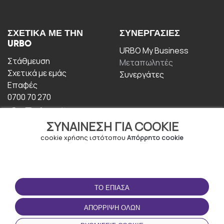
ΣΧΕΤΙΚΆ ΜΕ ΤΗΝ
ΣΥΝΕΡΓΑΣΊΕΣ
URBO
URBO My Business
Στάθμευση
Μεταπωλητές
Σχετικά με εμάς
Συνεργάτες
Επαφές
0700 70 270
ΣΥΝΑΊΝΕΣΗ ΓΙΑ COOKIE
cookie χρήσης ιστότοπου
Απόρρητο cookie
ΟΡΟΙ ΧΡΉΣΗΣ
ΚΑΤΕΒΆΣΤΕ ΤΗΝ
ΤΟ ΈΠΙΑΣΑ
ΕΦΑΡΜΟΓΉ
Οροι και Προϋποθέσεις
ΑΠΌΡΡΙΨΗ ΌΛΩΝ
Πολιτική απορρήτου