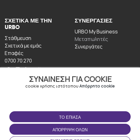
ΣΧΕΤΙΚΆ ΜΕ ΤΗΝ
ΣΥΝΕΡΓΑΣΊΕΣ
URBO
URBO My Business
Στάθμευση
Μεταπωλητές
Σχετικά με εμάς
Συνεργάτες
Επαφές
0700 70 270
ΣΥΝΑΊΝΕΣΗ ΓΙΑ COOKIE
cookie χρήσης ιστότοπου
Απόρρητο cookie
ΟΡΟΙ ΧΡΉΣΗΣ
ΚΑΤΕΒΆΣΤΕ ΤΗΝ
ΤΟ ΈΠΙΑΣΑ
ΕΦΑΡΜΟΓΉ
Οροι και Προϋποθέσεις
ΑΠΌΡΡΙΨΗ ΌΛΩΝ
Πολιτική απορρήτου