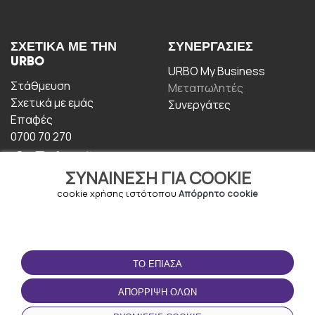
ΣΧΕΤΙΚΆ ΜΕ ΤΗΝ
ΣΥΝΕΡΓΑΣΊΕΣ
URBO
URBO My Business
Στάθμευση
Μεταπωλητές
Σχετικά με εμάς
Συνεργάτες
Επαφές
0700 70 270
ΣΥΝΑΊΝΕΣΗ ΓΙΑ COOKIE
cookie χρήσης ιστότοπου
Απόρρητο cookie
ΟΡΟΙ ΧΡΉΣΗΣ
ΚΑΤΕΒΆΣΤΕ ΤΗΝ
ΤΟ ΈΠΙΑΣΑ
ΕΦΑΡΜΟΓΉ
Οροι και Προϋποθέσεις
ΑΠΌΡΡΙΨΗ ΌΛΩΝ
Πολιτική απορρήτου