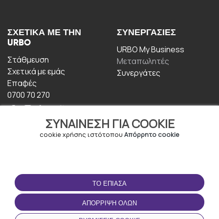
ΣΧΕΤΙΚΆ ΜΕ ΤΗΝ
ΣΥΝΕΡΓΑΣΊΕΣ
URBO
URBO My Business
Στάθμευση
Μεταπωλητές
Σχετικά με εμάς
Συνεργάτες
Επαφές
0700 70 270
ΣΥΝΑΊΝΕΣΗ ΓΙΑ COOKIE
cookie χρήσης ιστότοπου
Απόρρητο cookie
ΟΡΟΙ ΧΡΉΣΗΣ
ΚΑΤΕΒΆΣΤΕ ΤΗΝ
ΤΟ ΈΠΙΑΣΑ
ΕΦΑΡΜΟΓΉ
Οροι και Προϋποθέσεις
ΑΠΌΡΡΙΨΗ ΌΛΩΝ
Πολιτική απορρήτου