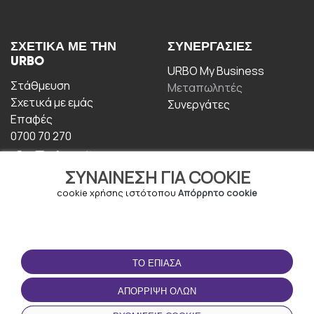
ΣΧΕΤΙΚΆ ΜΕ ΤΗΝ
ΣΥΝΕΡΓΑΣΊΕΣ
URBO
URBO My Business
Στάθμευση
Μεταπωλητές
Σχετικά με εμάς
Συνεργάτες
Επαφές
0700 70 270
ΣΥΝΑΊΝΕΣΗ ΓΙΑ COOKIE
cookie χρήσης ιστότοπου
Απόρρητο cookie
ΟΡΟΙ ΧΡΉΣΗΣ
ΚΑΤΕΒΆΣΤΕ ΤΗΝ
ΤΟ ΈΠΙΑΣΑ
ΕΦΑΡΜΟΓΉ
Οροι και Προϋποθέσεις
ΑΠΌΡΡΙΨΗ ΌΛΩΝ
Πολιτική απορρήτου