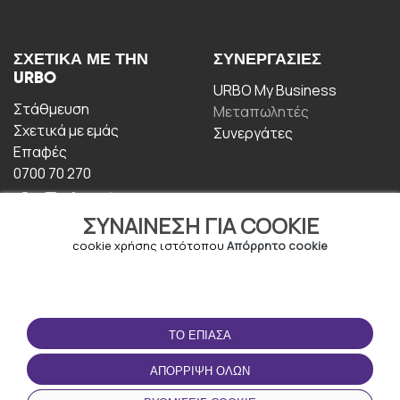
ΣΧΕΤΙΚΆ ΜΕ ΤΗΝ
ΣΥΝΕΡΓΑΣΊΕΣ
URBO
URBO My Business
Στάθμευση
Μεταπωλητές
Σχετικά με εμάς
Συνεργάτες
Επαφές
0700 70 270
ΣΥΝΑΊΝΕΣΗ ΓΙΑ COOKIE
cookie χρήσης ιστότοπου
Απόρρητο cookie
ΟΡΟΙ ΧΡΉΣΗΣ
ΚΑΤΕΒΆΣΤΕ ΤΗΝ
ΤΟ ΈΠΙΑΣΑ
ΕΦΑΡΜΟΓΉ
Οροι και Προϋποθέσεις
ΑΠΌΡΡΙΨΗ ΌΛΩΝ
Πολιτική απορρήτου