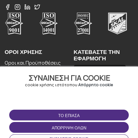
ΟΡΟΙ ΧΡΉΣΗΣ
ΚΑΤΕΒΆΣΤΕ ΤΗΝ
ΕΦΑΡΜΟΓΉ
Οροι και Προϋποθέσεις
Πολιτική απορρήτου
ΣΥΝΑΊΝΕΣΗ ΓΙΑ COOKIE
Πολιτική cookie
Συμφωνία Χρήστη
cookie χρήσης ιστότοπου
Απόρρητο cookie
ΤΟ ΈΠΙΑΣΑ
ΑΠΌΡΡΙΨΗ ΌΛΩΝ
© Copyright - URBO 2026