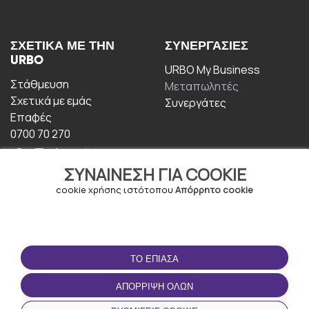
ΣΧΕΤΙΚΆ ΜΕ ΤΗΝ
ΣΥΝΕΡΓΑΣΊΕΣ
URBO
URBO My Business
Στάθμευση
Μεταπωλητές
Σχετικά με εμάς
Συνεργάτες
Επαφές
0700 70 270
ΣΥΝΑΊΝΕΣΗ ΓΙΑ COOKIE
cookie χρήσης ιστότοπου
Απόρρητο cookie
ΟΡΟΙ ΧΡΉΣΗΣ
ΚΑΤΕΒΆΣΤΕ ΤΗΝ
ΤΟ ΈΠΙΑΣΑ
ΕΦΑΡΜΟΓΉ
Οροι και Προϋποθέσεις
ΑΠΌΡΡΙΨΗ ΌΛΩΝ
Πολιτική απορρήτου