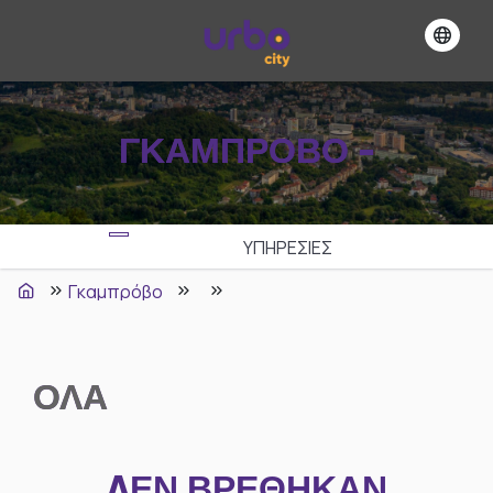
ΓΚΑΜΠΡΌΒΟ -
ΥΠΗΡΕΣΙΕΣ
Γκαμπρόβο
ΟΛΑ
ΔΕΝ ΒΡΈΘΗΚΑΝ