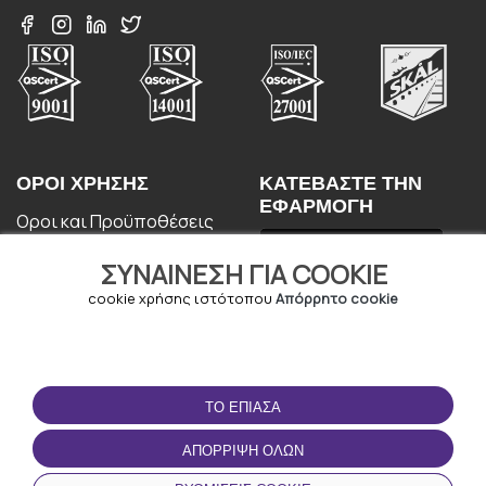
ΟΡΟΙ ΧΡΉΣΗΣ
ΚΑΤΕΒΆΣΤΕ ΤΗΝ
ΕΦΑΡΜΟΓΉ
Οροι και Προϋποθέσεις
Πολιτική απορρήτου
ΣΥΝΑΊΝΕΣΗ ΓΙΑ COOKIE
Πολιτική cookie
Συμφωνία Χρήστη
cookie χρήσης ιστότοπου
Απόρρητο cookie
ΤΟ ΈΠΙΑΣΑ
ΑΠΌΡΡΙΨΗ ΌΛΩΝ
© Copyright - URBO 2026