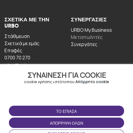
ΣΧΕΤΙΚΆ ΜΕ ΤΗΝ
ΣΥΝΕΡΓΑΣΊΕΣ
URBO
URBO My Business
Στάθμευση
Μεταπωλητές
Σχετικά με εμάς
Συνεργάτες
Επαφές
0700 70 270
ΣΥΝΑΊΝΕΣΗ ΓΙΑ COOKIE
cookie χρήσης ιστότοπου
Απόρρητο cookie
ΟΡΟΙ ΧΡΉΣΗΣ
ΚΑΤΕΒΆΣΤΕ ΤΗΝ
ΤΟ ΈΠΙΑΣΑ
ΕΦΑΡΜΟΓΉ
Οροι και Προϋποθέσεις
ΑΠΌΡΡΙΨΗ ΌΛΩΝ
Πολιτική απορρήτου