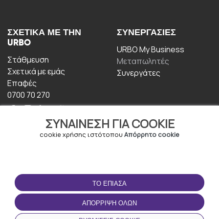
ΣΧΕΤΙΚΆ ΜΕ ΤΗΝ
ΣΥΝΕΡΓΑΣΊΕΣ
URBO
URBO My Business
Στάθμευση
Μεταπωλητές
Σχετικά με εμάς
Συνεργάτες
Επαφές
0700 70 270
ΣΥΝΑΊΝΕΣΗ ΓΙΑ COOKIE
cookie χρήσης ιστότοπου
Απόρρητο cookie
ΟΡΟΙ ΧΡΉΣΗΣ
ΚΑΤΕΒΆΣΤΕ ΤΗΝ
ΤΟ ΈΠΙΑΣΑ
ΕΦΑΡΜΟΓΉ
Οροι και Προϋποθέσεις
ΑΠΌΡΡΙΨΗ ΌΛΩΝ
Πολιτική απορρήτου