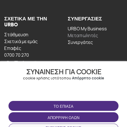
ΣΧΕΤΙΚΆ ΜΕ ΤΗΝ
ΣΥΝΕΡΓΑΣΊΕΣ
URBO
URBO My Business
Στάθμευση
Μεταπωλητές
Σχετικά με εμάς
Συνεργάτες
Επαφές
0700 70 270
ΣΥΝΑΊΝΕΣΗ ΓΙΑ COOKIE
cookie χρήσης ιστότοπου
Απόρρητο cookie
ΟΡΟΙ ΧΡΉΣΗΣ
ΚΑΤΕΒΆΣΤΕ ΤΗΝ
ΤΟ ΈΠΙΑΣΑ
ΕΦΑΡΜΟΓΉ
Οροι και Προϋποθέσεις
ΑΠΌΡΡΙΨΗ ΌΛΩΝ
Πολιτική απορρήτου