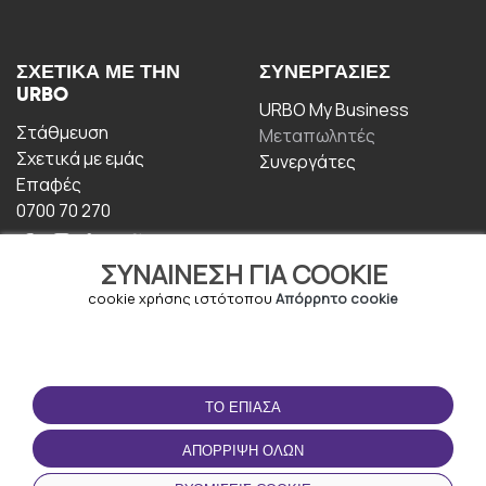
ΣΧΕΤΙΚΆ ΜΕ ΤΗΝ
ΣΥΝΕΡΓΑΣΊΕΣ
URBO
URBO My Business
Στάθμευση
Μεταπωλητές
Σχετικά με εμάς
Συνεργάτες
Επαφές
0700 70 270
ΣΥΝΑΊΝΕΣΗ ΓΙΑ COOKIE
cookie χρήσης ιστότοπου
Απόρρητο cookie
ΟΡΟΙ ΧΡΉΣΗΣ
ΚΑΤΕΒΆΣΤΕ ΤΗΝ
ΤΟ ΈΠΙΑΣΑ
ΕΦΑΡΜΟΓΉ
Οροι και Προϋποθέσεις
ΑΠΌΡΡΙΨΗ ΌΛΩΝ
Πολιτική απορρήτου