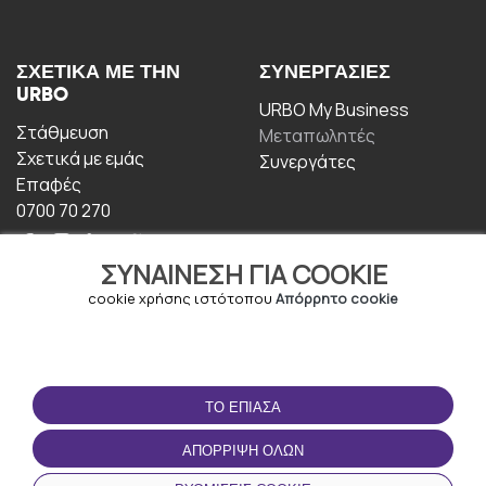
ΣΧΕΤΙΚΆ ΜΕ ΤΗΝ
ΣΥΝΕΡΓΑΣΊΕΣ
URBO
URBO My Business
Στάθμευση
Μεταπωλητές
Σχετικά με εμάς
Συνεργάτες
Επαφές
0700 70 270
ΣΥΝΑΊΝΕΣΗ ΓΙΑ COOKIE
cookie χρήσης ιστότοπου
Απόρρητο cookie
ΟΡΟΙ ΧΡΉΣΗΣ
ΚΑΤΕΒΆΣΤΕ ΤΗΝ
ΤΟ ΈΠΙΑΣΑ
ΕΦΑΡΜΟΓΉ
Οροι και Προϋποθέσεις
ΑΠΌΡΡΙΨΗ ΌΛΩΝ
Πολιτική απορρήτου