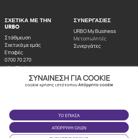
ΣΧΕΤΙΚΆ ΜΕ ΤΗΝ
ΣΥΝΕΡΓΑΣΊΕΣ
URBO
URBO My Business
Στάθμευση
Μεταπωλητές
Σχετικά με εμάς
Συνεργάτες
Επαφές
0700 70 270
ΣΥΝΑΊΝΕΣΗ ΓΙΑ COOKIE
cookie χρήσης ιστότοπου
Απόρρητο cookie
ΟΡΟΙ ΧΡΉΣΗΣ
ΚΑΤΕΒΆΣΤΕ ΤΗΝ
ΤΟ ΈΠΙΑΣΑ
ΕΦΑΡΜΟΓΉ
Οροι και Προϋποθέσεις
ΑΠΌΡΡΙΨΗ ΌΛΩΝ
Πολιτική απορρήτου