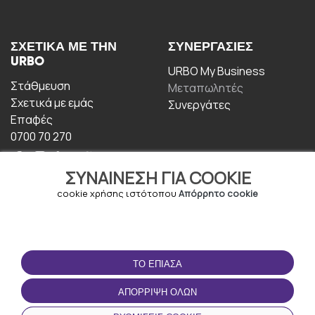
ΣΧΕΤΙΚΆ ΜΕ ΤΗΝ
ΣΥΝΕΡΓΑΣΊΕΣ
URBO
URBO My Business
Στάθμευση
Μεταπωλητές
Σχετικά με εμάς
Συνεργάτες
Επαφές
0700 70 270
ΣΥΝΑΊΝΕΣΗ ΓΙΑ COOKIE
cookie χρήσης ιστότοπου
Απόρρητο cookie
ΟΡΟΙ ΧΡΉΣΗΣ
ΚΑΤΕΒΆΣΤΕ ΤΗΝ
ΤΟ ΈΠΙΑΣΑ
ΕΦΑΡΜΟΓΉ
Οροι και Προϋποθέσεις
ΑΠΌΡΡΙΨΗ ΌΛΩΝ
Πολιτική απορρήτου