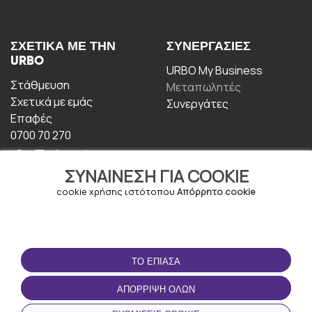
ΣΧΕΤΙΚΆ ΜΕ ΤΗΝ
ΣΥΝΕΡΓΑΣΊΕΣ
URBO
URBO My Business
Στάθμευση
Μεταπωλητές
Σχετικά με εμάς
Συνεργάτες
Επαφές
0700 70 270
ΣΥΝΑΊΝΕΣΗ ΓΙΑ COOKIE
cookie χρήσης ιστότοπου
Απόρρητο cookie
ΟΡΟΙ ΧΡΉΣΗΣ
ΚΑΤΕΒΆΣΤΕ ΤΗΝ
ΤΟ ΈΠΙΑΣΑ
ΕΦΑΡΜΟΓΉ
Οροι και Προϋποθέσεις
ΑΠΌΡΡΙΨΗ ΌΛΩΝ
Πολιτική απορρήτου