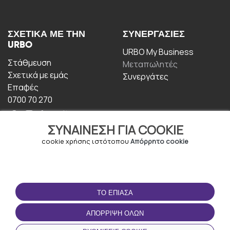
ΣΧΕΤΙΚΆ ΜΕ ΤΗΝ
ΣΥΝΕΡΓΑΣΊΕΣ
URBO
URBO My Business
Στάθμευση
Μεταπωλητές
Σχετικά με εμάς
Συνεργάτες
Επαφές
0700 70 270
ΣΥΝΑΊΝΕΣΗ ΓΙΑ COOKIE
cookie χρήσης ιστότοπου
Απόρρητο cookie
ΟΡΟΙ ΧΡΉΣΗΣ
ΚΑΤΕΒΆΣΤΕ ΤΗΝ
ΤΟ ΈΠΙΑΣΑ
ΕΦΑΡΜΟΓΉ
Οροι και Προϋποθέσεις
ΑΠΌΡΡΙΨΗ ΌΛΩΝ
Πολιτική απορρήτου