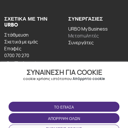
ΣΧΕΤΙΚΆ ΜΕ ΤΗΝ
ΣΥΝΕΡΓΑΣΊΕΣ
URBO
URBO My Business
Στάθμευση
Μεταπωλητές
Σχετικά με εμάς
Συνεργάτες
Επαφές
0700 70 270
ΣΥΝΑΊΝΕΣΗ ΓΙΑ COOKIE
cookie χρήσης ιστότοπου
Απόρρητο cookie
ΟΡΟΙ ΧΡΉΣΗΣ
ΚΑΤΕΒΆΣΤΕ ΤΗΝ
ΤΟ ΈΠΙΑΣΑ
ΕΦΑΡΜΟΓΉ
Οροι και Προϋποθέσεις
ΑΠΌΡΡΙΨΗ ΌΛΩΝ
Πολιτική απορρήτου