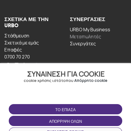
ΣΧΕΤΙΚΆ ΜΕ ΤΗΝ
ΣΥΝΕΡΓΑΣΊΕΣ
URBO
URBO My Business
Στάθμευση
Μεταπωλητές
Σχετικά με εμάς
Συνεργάτες
Επαφές
0700 70 270
ΣΥΝΑΊΝΕΣΗ ΓΙΑ COOKIE
cookie χρήσης ιστότοπου
Απόρρητο cookie
ΟΡΟΙ ΧΡΉΣΗΣ
ΚΑΤΕΒΆΣΤΕ ΤΗΝ
ΤΟ ΈΠΙΑΣΑ
ΕΦΑΡΜΟΓΉ
Οροι και Προϋποθέσεις
ΑΠΌΡΡΙΨΗ ΌΛΩΝ
Πολιτική απορρήτου