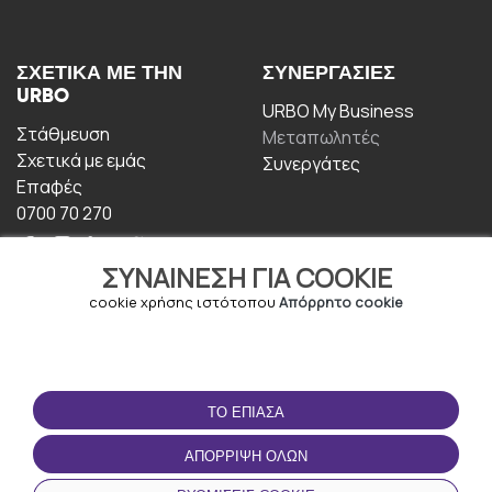
ΣΧΕΤΙΚΆ ΜΕ ΤΗΝ
ΣΥΝΕΡΓΑΣΊΕΣ
URBO
URBO My Business
Στάθμευση
Μεταπωλητές
Σχετικά με εμάς
Συνεργάτες
Επαφές
0700 70 270
ΣΥΝΑΊΝΕΣΗ ΓΙΑ COOKIE
cookie χρήσης ιστότοπου
Απόρρητο cookie
ΟΡΟΙ ΧΡΉΣΗΣ
ΚΑΤΕΒΆΣΤΕ ΤΗΝ
ΤΟ ΈΠΙΑΣΑ
ΕΦΑΡΜΟΓΉ
Οροι και Προϋποθέσεις
ΑΠΌΡΡΙΨΗ ΌΛΩΝ
Πολιτική απορρήτου