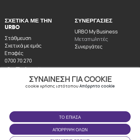
ΣΧΕΤΙΚΆ ΜΕ ΤΗΝ
ΣΥΝΕΡΓΑΣΊΕΣ
URBO
URBO My Business
Στάθμευση
Μεταπωλητές
Σχετικά με εμάς
Συνεργάτες
Επαφές
0700 70 270
ΣΥΝΑΊΝΕΣΗ ΓΙΑ COOKIE
cookie χρήσης ιστότοπου
Απόρρητο cookie
ΟΡΟΙ ΧΡΉΣΗΣ
ΚΑΤΕΒΆΣΤΕ ΤΗΝ
ΤΟ ΈΠΙΑΣΑ
ΕΦΑΡΜΟΓΉ
Οροι και Προϋποθέσεις
ΑΠΌΡΡΙΨΗ ΌΛΩΝ
Πολιτική απορρήτου