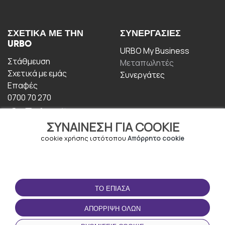
ΣΧΕΤΙΚΆ ΜΕ ΤΗΝ
ΣΥΝΕΡΓΑΣΊΕΣ
URBO
URBO My Business
Στάθμευση
Μεταπωλητές
Σχετικά με εμάς
Συνεργάτες
Επαφές
0700 70 270
ΣΥΝΑΊΝΕΣΗ ΓΙΑ COOKIE
cookie χρήσης ιστότοπου
Απόρρητο cookie
ΟΡΟΙ ΧΡΉΣΗΣ
ΚΑΤΕΒΆΣΤΕ ΤΗΝ
ΤΟ ΈΠΙΑΣΑ
ΕΦΑΡΜΟΓΉ
Οροι και Προϋποθέσεις
ΑΠΌΡΡΙΨΗ ΌΛΩΝ
Πολιτική απορρήτου