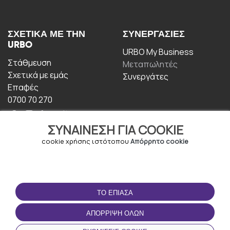
ΣΧΕΤΙΚΆ ΜΕ ΤΗΝ
ΣΥΝΕΡΓΑΣΊΕΣ
URBO
URBO My Business
Στάθμευση
Μεταπωλητές
Σχετικά με εμάς
Συνεργάτες
Επαφές
0700 70 270
ΣΥΝΑΊΝΕΣΗ ΓΙΑ COOKIE
cookie χρήσης ιστότοπου
Απόρρητο cookie
ΟΡΟΙ ΧΡΉΣΗΣ
ΚΑΤΕΒΆΣΤΕ ΤΗΝ
ΤΟ ΈΠΙΑΣΑ
ΕΦΑΡΜΟΓΉ
Οροι και Προϋποθέσεις
ΑΠΌΡΡΙΨΗ ΌΛΩΝ
Πολιτική απορρήτου