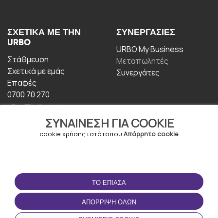
ΣΧΕΤΙΚΆ ΜΕ ΤΗΝ
ΣΥΝΕΡΓΑΣΊΕΣ
URBO
URBO My Business
Στάθμευση
Μεταπωλητές
Σχετικά με εμάς
Συνεργάτες
Επαφές
0700 70 270
ΣΥΝΑΊΝΕΣΗ ΓΙΑ COOKIE
cookie χρήσης ιστότοπου
Απόρρητο cookie
ΟΡΟΙ ΧΡΉΣΗΣ
ΚΑΤΕΒΆΣΤΕ ΤΗΝ
ΤΟ ΈΠΙΑΣΑ
ΕΦΑΡΜΟΓΉ
Οροι και Προϋποθέσεις
ΑΠΌΡΡΙΨΗ ΌΛΩΝ
Πολιτική απορρήτου